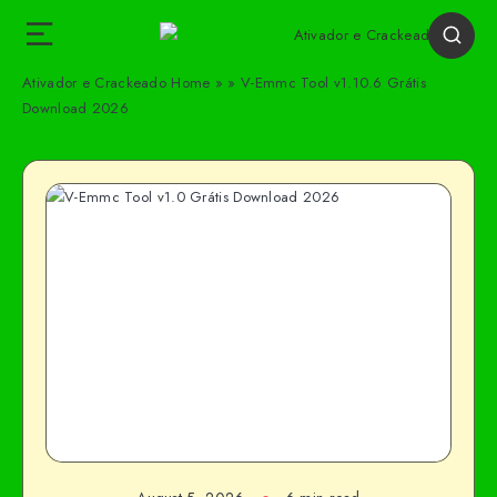
Ativador e Crackeado
Home
»
»
V-Emmc Tool v1.10.6 Grátis
Download 2026