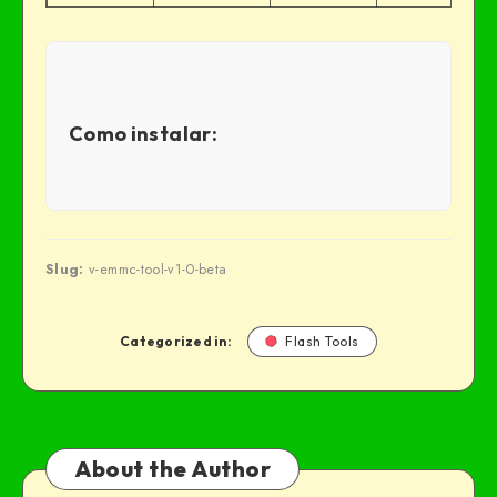
Como instalar:
Slug:
v-emmc-tool-v1-0-beta
Categorized in:
Flash Tools
About the Author