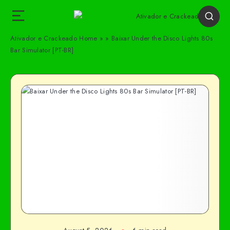
Ativador e Crackeado
Home
»
»
Baixar Under the Disco Lights 80s
Bar Simulator [PT-BR]