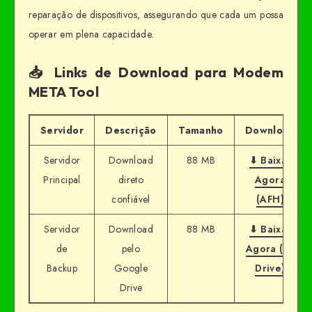
reparação de dispositivos, assegurando que cada um possa
operar em plena capacidade.
📥 Links de Download para Modem
META Tool
Servidor
Descrição
Tamanho
Download
Servidor
Download
88 MB
⬇ Baixar
Principal
direto
Agora
confiável
(AFH)
Servidor
Download
88 MB
⬇ Baixar
de
pelo
Agora (G-
Backup
Google
Drive)
Drive