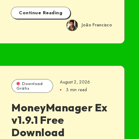
Continue Reading
João Francisco
August 2, 2026
Download
Grátis
3 min read
MoneyManager Ex
v1.9.1 Free
Download