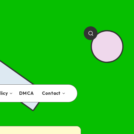
licy
DMCA
Contact