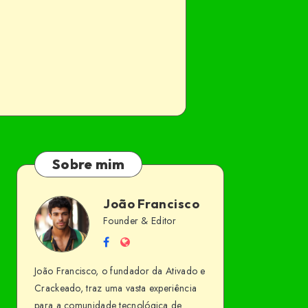
Sobre mim
João Francisco
João
Founder & Editor
Follow
Website
Francisco
me
João Francisco, o fundador da Ativado e
on
Crackeado, traz uma vasta experiência
Facebook
para a comunidade tecnológica de