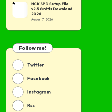
Grátis
4
NCK SPD Setup File
NCK
v2.5 Grátis Download
Download
SPD
2026
2026
Setup
August 7, 2026
File
v2.5
Grátis
Download
Follow me!
2026
Twitter
Facebook
Instagram
Rss