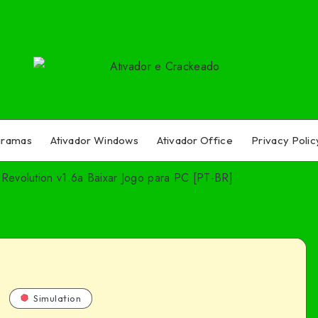
gramas
Ativador Windows
Ativador Office
Privacy Polic
Revolution v1.6a Baixar Jogo para PC [PT-BR]
Simulation