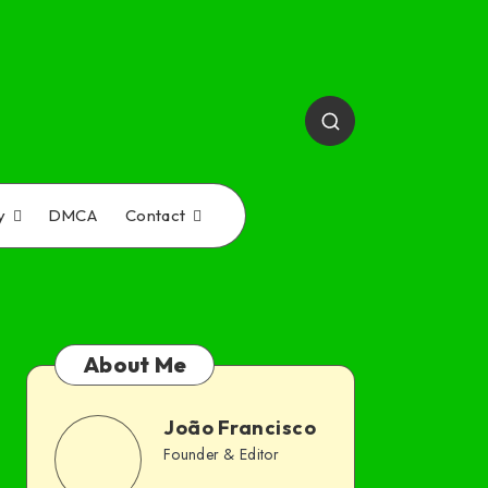
y
DMCA
Contact
About Me
João Francisco
João
Founder & Editor
Follow
Website