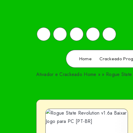
Home
Crackeado Pro
Ativador e Crackeado
Home
»
»
Rogue State 