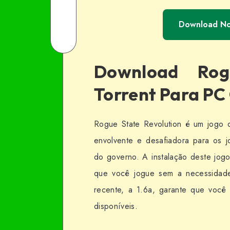
Facebook
on
Share
Download N
Twitter
on
Share
Email
on
Download Rog
WhatsApp
Torrent Para PC
Rogue State Revolution é um jogo d
envolvente e desafiadora para os 
do governo. A instalação deste jogo 
que você jogue sem a necessidade
recente, a 1.6a, garante que você 
disponíveis.