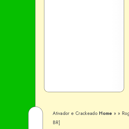
Ativador e Crackeado
Home
»
»
Rog
Share
BR]
on
Share