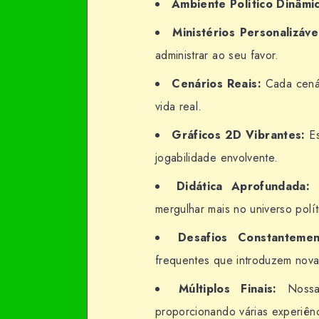
Ambiente Político Dinâmi
Ministérios Personalizáve
administrar ao seu favor.
Cenários Reais:
Cada cenár
vida real.
Gráficos 2D Vibrantes:
Es
jogabilidade envolvente.
Didática Aprofundada:
F
mergulhar mais no universo polít
Desafios Constantemen
frequentes que introduzem nova
Múltiplos Finais:
Nossas
proporcionando várias experiênc