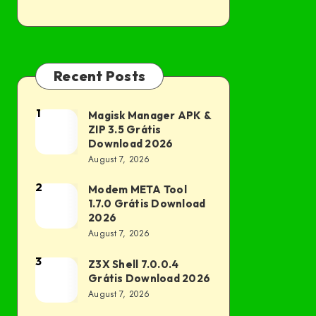
Recent Posts
1
Magisk Manager APK &
Magisk
ZIP 3.5 Grátis
Manager
Download 2026
APK
August 7, 2026
&
2
Modem META Tool
Modem
ZIP
1.7.0 Grátis Download
META
3.5
2026
Tool
August 7, 2026
Grátis
1.7.0
Download
3
Z3X Shell 7.0.0.4
Z3X
Grátis
2026
Grátis Download 2026
Shell
Download
August 7, 2026
7.0.0.4
2026