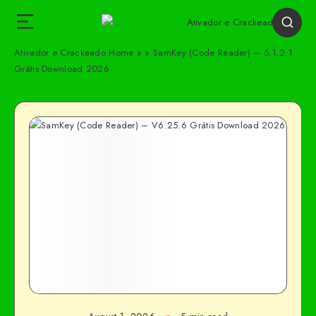
Ativador e Crackeado
Home
»
»
SamKey (Code Reader) – 5.1.2.1
Grátis Download 2026