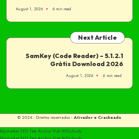
August 1, 2026
6 min read
Next Article
SamKey (Code Reader) – 5.1.2.1
Grátis Download 2026
August 1, 2026
6 min read
© 2024 - Direitos reservados -
Ativador e Crackeado
blp-market
SEO Test Anchor
Visit W3Schools
blp-market
SEO Test Anchor
Visit W3Schools