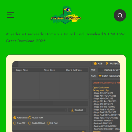
Ativador e Crackeado
Home
»
»
Unlock Tool Download 9.1.58.1567
Grátis Download 2026