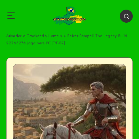
Ativador e Crackeado
Home
»
»
Baixar Pompeii The Legacy Build
22765276 Jogo para PC [PT-BR]