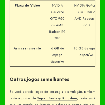
Placa de Vídeo
NVIDIA
NVIDIA GeForce
GeForce
GTX 1060 ou
GTX 960
AMD Radeon RX
ou AMD
560
Radeon R9
380
Armazenamento
6 GB de
10 GB de espaço
espaço
disponível
disponível
Outros jogos semelhantes
Se você aprecia jogos de estratégia e simulação, também
poderá gostar de
Super Fantasy Kingdom
, onde você
cria um mundo de fantasia e defende-o contra inimigos.