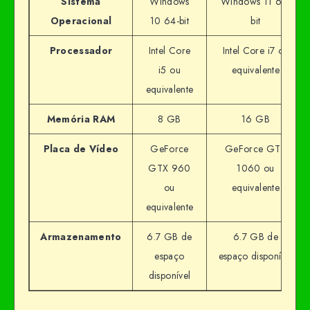
Sistema
Windows
Windows 11 64-
Operacional
10 64-bit
bit
Processador
Intel Core
Intel Core i7 ou
i5 ou
equivalente
equivalente
Memória RAM
8 GB
16 GB
Placa de Vídeo
GeForce
GeForce GTX
GTX 960
1060 ou
ou
equivalente
equivalente
Armazenamento
6.7 GB de
6.7 GB de
espaço
espaço disponível
disponível