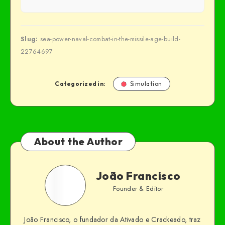
Slug:
sea-power-naval-combat-in-the-missile-age-build-
22764697
Categorized in:
Simulation
About the Author
João Francisco
Founder & Editor
João Francisco, o fundador da Ativado e Crackeado, traz