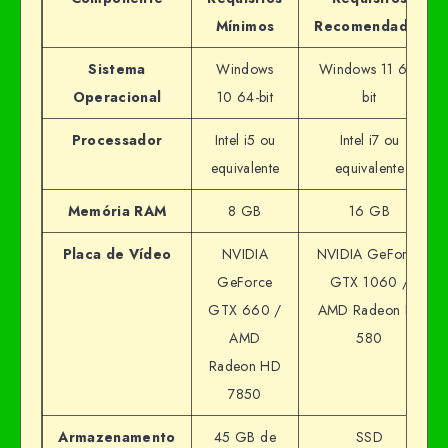
Mínimos
Recomendados
Sistema
Windows
Windows 11 64-
Operacional
10 64-bit
bit
Processador
Intel i5 ou
Intel i7 ou
equivalente
equivalente
Memória RAM
8 GB
16 GB
Placa de Vídeo
NVIDIA
NVIDIA GeForce
GeForce
GTX 1060 /
GTX 660 /
AMD Radeon RX
AMD
580
Radeon HD
7850
Armazenamento
45 GB de
SSD