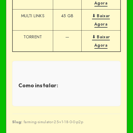
Agora
MULTI LINKS
45 GB
⬇ Baixar
Agora
TORRENT
—
⬇ Baixar
Agora
Como instalar:
Slug:
farming-simulator-25-v1-18-0-0-p2p