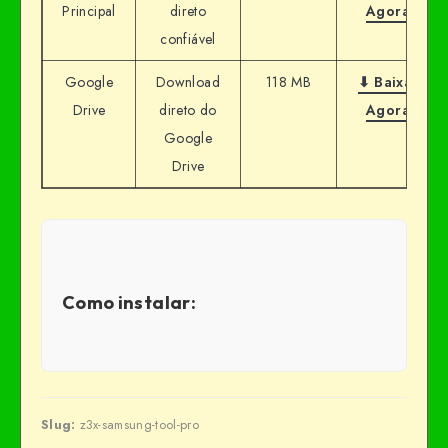
Principal
direto
Agora
confiável
Google
Download
118 MB
⬇ Baixar
Drive
direto do
Agora
Google
Drive
Como instalar:
Slug:
z3x-samsung-tool-pro