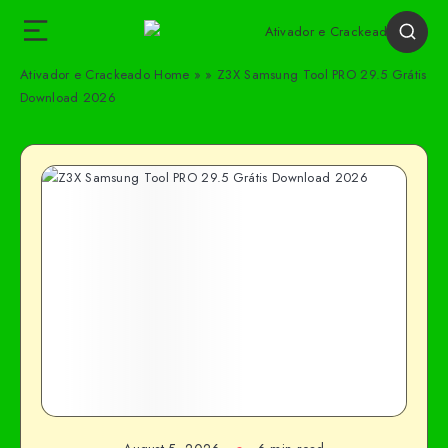
Ativador e Crackeado
Home
»
»
Z3X Samsung Tool PRO 29.5 Grátis
Download 2026