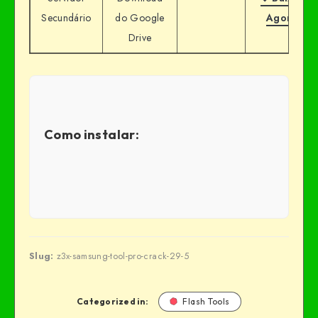
Secundário
do Google
Agora
Drive
Como instalar:
Slug:
z3x-samsung-tool-pro-crack-29-5
Categorized in:
Flash Tools