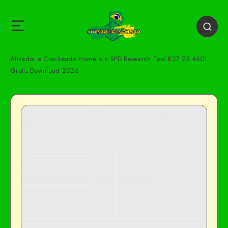
Ativador e Crackeado
Home
»
»
SPD Research Tool R27.25.4601
Grátis Download 2026