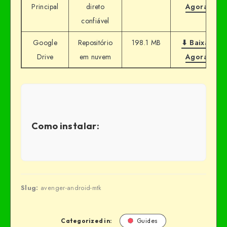
Principal
direto
Agora
confiável
Google
Repositório
198.1 MB
⬇ Baixar
Drive
em nuvem
Agora
Como instalar:
Slug:
avenger-android-mtk
Categorized in:
Guides