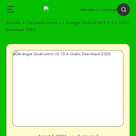
Ativador e Crackeado
Home
»
»
Avenger Android MTK 9.5.6 Grátis
Download 2026