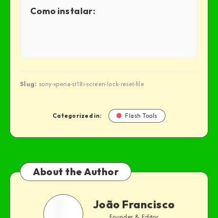
Como instalar:
Slug:
sony-xperia-st18i-screen-lock-reset-file
Categorized in:
Flash Tools
About the Author
João Francisco
Founder & Editor