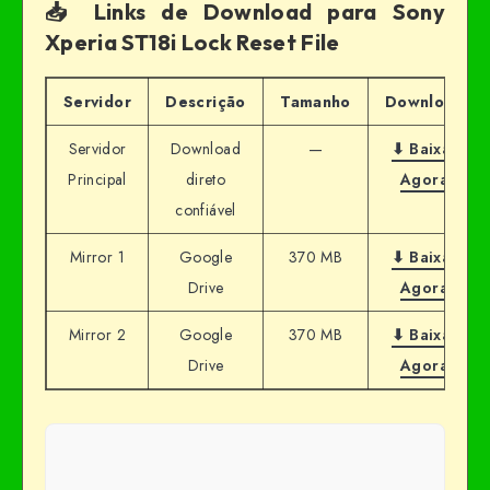
📥 Links de Download para Sony
Xperia ST18i Lock Reset File
Servidor
Descrição
Tamanho
Download
Servidor
Download
—
⬇ Baixar
Principal
direto
Agora
confiável
Mirror 1
Google
370 MB
⬇ Baixar
Drive
Agora
Mirror 2
Google
370 MB
⬇ Baixar
Drive
Agora