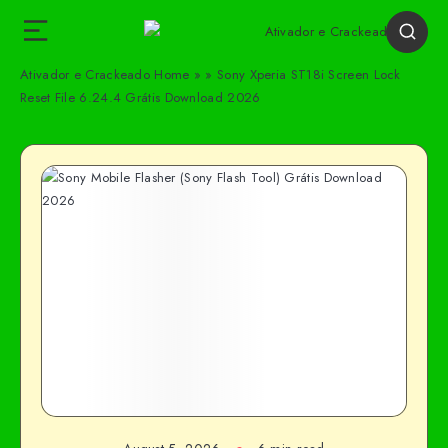
Ativador e Crackeado
Home
»
»
Sony Xperia ST18i Screen Lock
Reset File 6.24.4 Grátis Download 2026