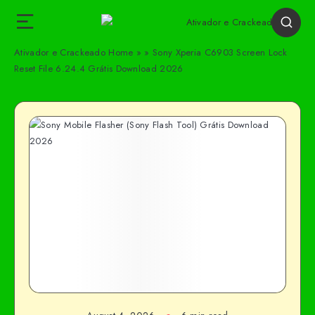
Ativador e Crackeado
Home
»
»
Sony Xperia C6903 Screen Lock
Reset File 6.24.4 Grátis Download 2026