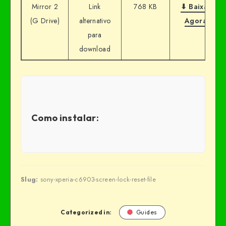
Mirror 2
Link
768 KB
⬇ Baixar
(G Drive)
alternativo
Agora
para
download
Como instalar:
Slug:
sony-xperia-c6903-screen-lock-reset-file
Categorized in:
Guides