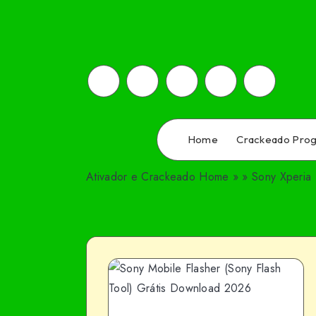
Home
Crackeado Pro
Ativador e Crackeado
Home
»
»
Sony Xperia