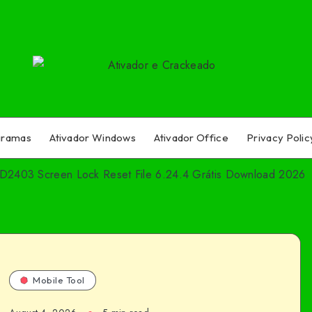
gramas
Ativador Windows
Ativador Office
Privacy Polic
 D2403 Screen Lock Reset File 6.24.4 Grátis Download 2026
Mobile Tool