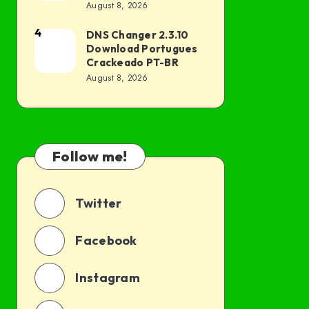
Portugues
August 8, 2026
BR
Crackeado PT-
4
DNS Changer 2.3.10
DNS
BR
Download Portugues
Changer
Crackeado PT-BR
2.3.10
August 8, 2026
Download
Portugues
Crackeado
PT-
Follow me!
BR
Twitter
Facebook
Instagram