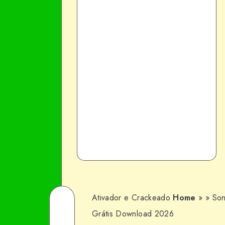
Ativador e Crackeado
Home
»
»
Son
Share
Grátis Download 2026
on
Share