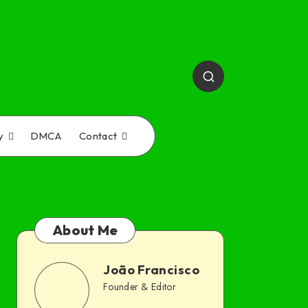
y
DMCA
Contact
About Me
João Francisco
João
Founder & Editor
Follow
Website