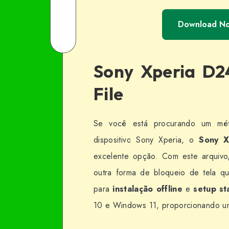
Facebook
on
Share
Download N
Twitter
on
Share
Email
on
Sony Xperia D2
WhatsApp
File
Se você está procurando um mét
dispositivo Sony Xperia, o
Sony X
excelente opção. Com este arquiv
outra forma de bloqueio de tela qu
para
instalação offline
e
setup st
10 e Windows 11, proporcionando 