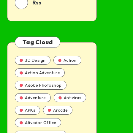
Rss
Tag Cloud
3D Design
Action
Action Adventure
Adobe Photoshop
Adventure
Antivirus
APKs
Arcade
Ativador Office