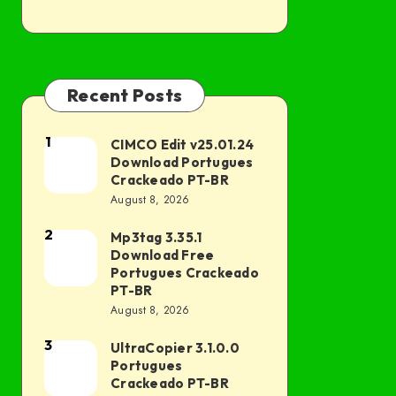
Recent Posts
1
CIMCO Edit v25.01.24
CIMCO
Download Portugues
Edit
Crackeado PT-BR
v25.01.24
August 8, 2026
Download
2
Mp3tag 3.35.1
Mp3tag
Portugues
Download Free
3.35.1
Crackeado
Portugues Crackeado
Download
PT-BR
PT-
August 8, 2026
Free
BR
Portugues
3
UltraCopier 3.1.0.0
UltraCopier
Crackeado
Portugues
3.1.0.0
Crackeado PT-BR
PT-