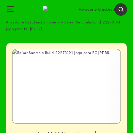
Ativador e Crackeado
Home
»
»
Baixar Sanctale Build 22273191
Jogo para PC [PT-BR]