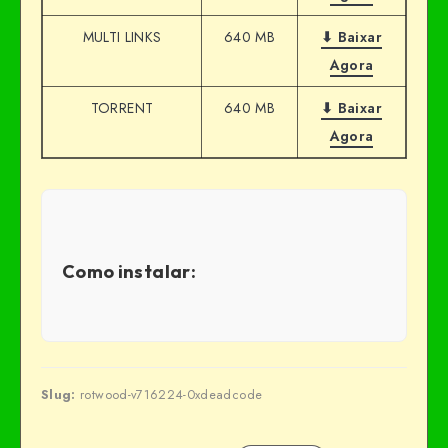
MULTI LINKS
640 MB
⬇ Baixar
Agora
TORRENT
640 MB
⬇ Baixar
Agora
Como instalar:
Slug:
rotwood-v716224-0xdeadcode