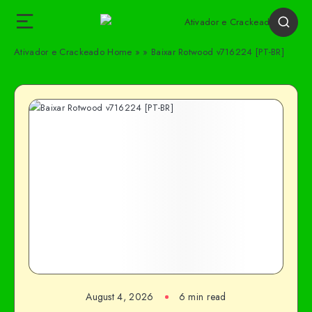
Ativador e Crackeado
Home
»
»
Baixar Rotwood v716224 [PT-BR]
August 4, 2026
6 min read