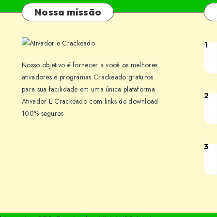
Nossa missão
1
Ris
of
Nosso objetivo é fornecer a você os melhores
Pir
ativadores e programas Crackeado gratuitos
v20
para sua facilidade em uma única plataforma
2
Roc
Ativador E Crackeado com links de download
Bai
Adv
100% seguros
Jog
Buil
par
224
PC
3
Pir
Bai
[PT
Box
Jog
BR]
v1.
par
Grát
PC
Dow
[PT