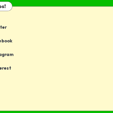
os!
ter
ebook
tagram
erest