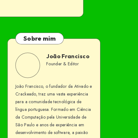
Sobre mim
João Francisco
João
Founder & Editor
Follow
Website
Francisco
me
João Francisco, o fundador da Ativado e
on
Crackeado, traz uma vasta experiência
Facebook
para a comunidade tecnológica de
língua portuguesa. Formado em Ciência
da Computação pela Universidade de
São Paulo e anos de experiência em
desenvolvimento de software, a paixão