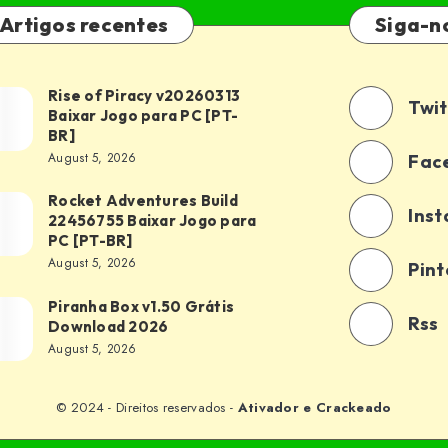
Artigos recentes
Siga-n
Rise of Piracy v20260313
e
Twit
Baixar Jogo para PC [PT-
BR]
acy
August 5, 2026
Fac
260313
Rocket Adventures Build
ket
xar
Ins
22456755 Baixar Jogo para
entures
o
PC [PT-BR]
d
August 5, 2026
a
Pint
56755
Piranha Box v1.50 Grátis
anha
xar
-
Rss
Download 2026
o
August 5, 2026
50
a
is
© 2024 - Direitos reservados -
Ativador e Crackeado
nload
-