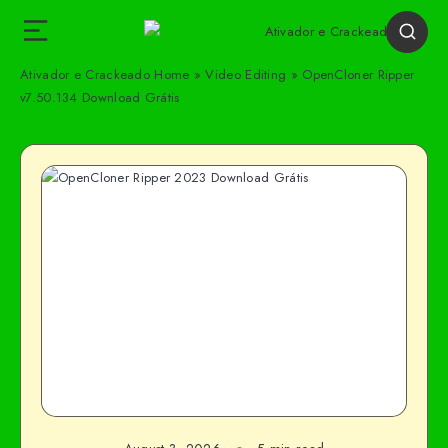
Ativador e Crackeado
Home
»
Video Editing
»
OpenCloner Ripper
v7.50.134 Download Grátis