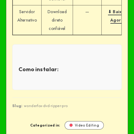
Servidor
Download
—
⬇ Baixar
Alternativo
direto
Agora
confiável
Como instalar:
Slug:
wonderfox-dvd-ripper-pro
Categorized in:
Video Editing