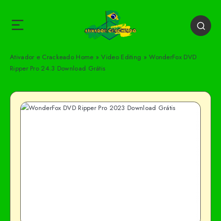
Ativador e Crackeado
Home
»
Video Editing
»
WonderFox DVD
Ripper Pro 24.3 Download Grátis