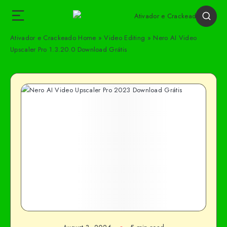
Ativador e Crackeado
Home
»
Video Editing
»
Nero AI Video
Upscaler Pro 1.3.20.0 Download Grátis