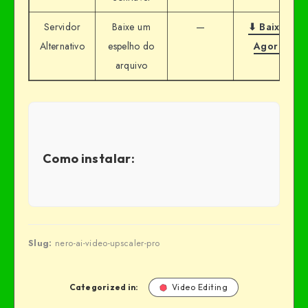
Servidor
Baixe um
—
⬇ Baixar
Alternativo
espelho do
Agora
arquivo
Como instalar:
Slug:
nero-ai-video-upscaler-pro
Categorized in:
Video Editing