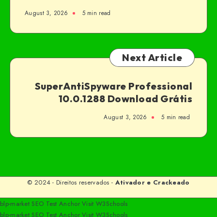
August 3, 2026
5 min read
Next Article
SuperAntiSpyware Professional
10.0.1288 Download Grátis
August 3, 2026
5 min read
© 2024 - Direitos reservados -
Ativador e Crackeado
blp-market
SEO Test Anchor
Visit W3Schools
blp-market
SEO Test Anchor
Visit W3Schools