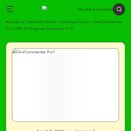
Ativador e Crackeado
Home
»
Download Grátis
»
OneCommander
Pro 3.108.0 Portugues Crackeado PT-B