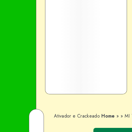
Ativador e Crackeado
Home
»
»
MI 
Share
on
Share