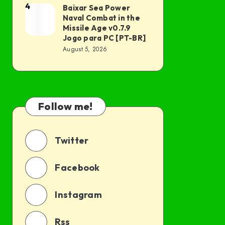
Grátis
4
Baixar Sea Power
Baixar
PC
Naval Combat in the
Download
Sea
[PT-
Missile Age v0.7.9
2026
Power
BR]
Jogo para PC [PT-BR]
August 5, 2026
Naval
Combat
in
the
Follow me!
Missile
Age
v0.7.9
Twitter
Jogo
para
Facebook
PC
[PT-
Instagram
BR]
Rss