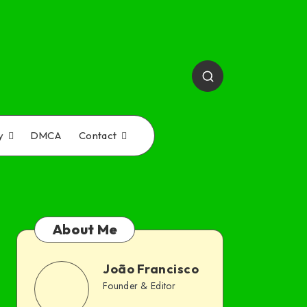
y
DMCA
Contact
About Me
João Francisco
João
Founder & Editor
Follow
Website