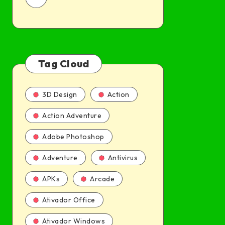
Tag Cloud
3D Design
Action
Action Adventure
Adobe Photoshop
Adventure
Antivirus
APKs
Arcade
Ativador Office
Ativador Windows