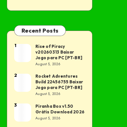
Recent Posts
1
Rise of Piracy
Rise
v20260313 Baixar
of
Jogo para PC [PT-BR]
Piracy
August 5, 2026
v20260313
2
Rocket Adventures
Rocket
Baixar
Build 22456755 Baixar
Adventures
Jogo
Jogo para PC [PT-BR]
Build
August 5, 2026
para
22456755
PC
3
Piranha Box v1.50
Piranha
Baixar
[PT-
Grátis Download 2026
Box
Jogo
BR]
August 5, 2026
v1.50
para