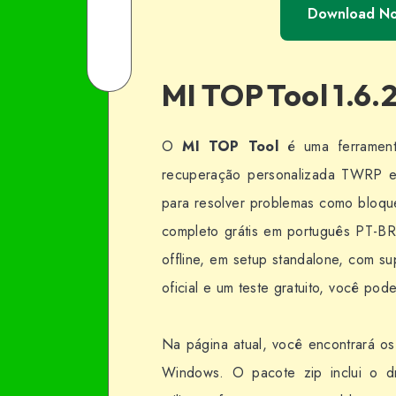
Download N
Facebook
on
Share
Twitter
on
Share
MI TOP Tool 1.6.
Email
on
WhatsApp
O
MI TOP Tool
é uma ferramenta
recuperação personalizada TWRP em 
para resolver problemas como bloqu
completo grátis em português PT-BR 
offline, em setup standalone, com 
oficial e um teste gratuito, você po
Na página atual, você encontrará os
Windows. O pacote zip inclui o d