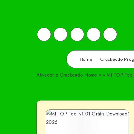
Home
Crackeado Pro
Ativador e Crackeado
Home
»
»
MI TOP Tool