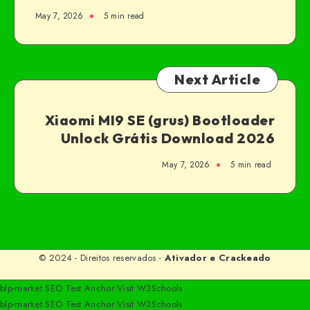
May 7, 2026
5 min read
Next Article
Xiaomi MI9 SE (grus) Bootloader
Unlock Grátis Download 2026
May 7, 2026
5 min read
© 2024 - Direitos reservados -
Ativador e Crackeado
blp-market
SEO Test Anchor
Visit W3Schools
blp-market
SEO Test Anchor
Visit W3Schools