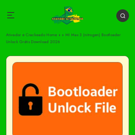
Ativador e Crackeado
Home
»
»
MI Max 3 (nitrogen) Bootloader
Unlock Grátis Download 2026