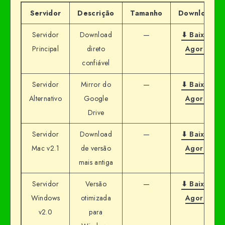
Servidor
Descrição
Tamanho
Download
Servidor
Download
—
⬇ Baixar
Principal
direto
Agora
confiável
Servidor
Mirror do
—
⬇ Baixar
Alternativo
Google
Agora
Drive
Servidor
Download
—
⬇ Baixar
Mac v2.1
de versão
Agora
mais antiga
Servidor
Versão
—
⬇ Baixar
Windows
otimizada
Agora
v2.0
para