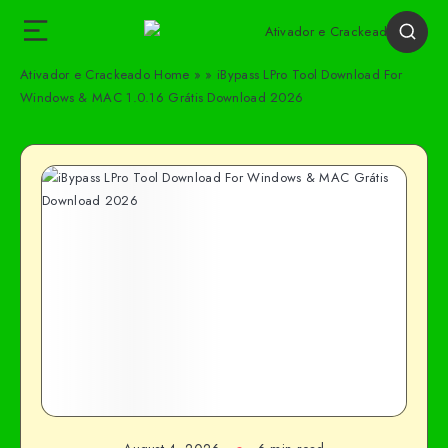
Ativador e Crackeado
Home
»
»
iBypass LPro Tool Download For
Windows & MAC 1.0.16 Grátis Download 2026