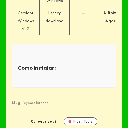
Windows
Servidor
Legacy
—
⬇ Baixar
Windows
download
Agora
v1.2
Como instalar:
Slug:
ibypass-lpro-tool
Categorized in:
Flash Tools