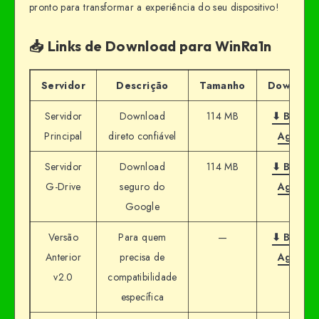
pronto para transformar a experiência do seu dispositivo!
📥 Links de Download para WinRa1n
Servidor
Descrição
Tamanho
Download
Servidor
Download
114 MB
⬇ Baixar
Principal
direto confiável
Agora
Servidor
Download
114 MB
⬇ Baixar
G-Drive
seguro do
Agora
Google
Versão
Para quem
—
⬇ Baixar
Anterior
precisa de
Agora
v2.0
compatibilidade
específica