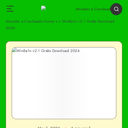
Ativador e Crackeado
Home
»
»
WinRa1n v2.1 Grátis Download
2026