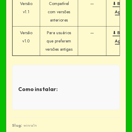
Versão
Compatível
—
⬇ Baixar
v1.1
com versões
Agora
anteriores
Versão
Para usuários
—
⬇ Baixar
v1.0
que preferem
Agora
versões antigas
Como instalar:
Slug:
winra1n