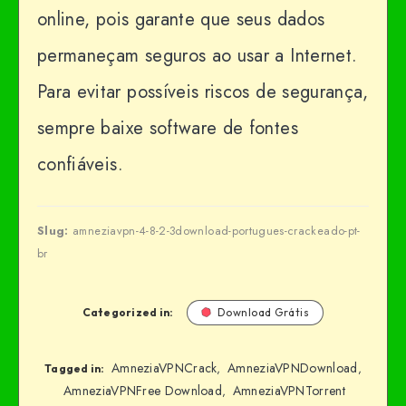
online, pois garante que seus dados
permaneçam seguros ao usar a Internet.
Para evitar possíveis riscos de segurança,
sempre baixe software de fontes
confiáveis.
Slug:
amneziavpn-4-8-2-3download-portugues-crackeado-pt-
br
Categorized in:
Download Grátis
AmneziaVPNCrack
AmneziaVPNDownload
,
,
Tagged in:
AmneziaVPNFree Download
AmneziaVPNTorrent
,