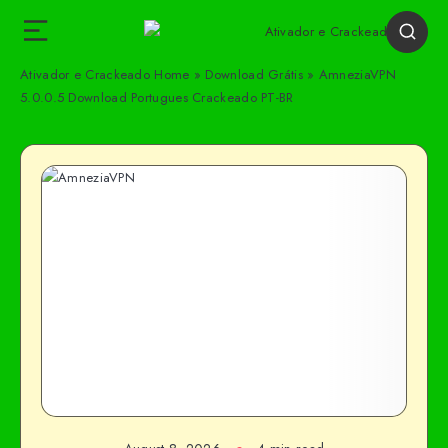
Ativador e Crackeado
Home
»
Download Grátis
»
AmneziaVPN
5.0.0.5 Download Portugues Crackeado PT-BR