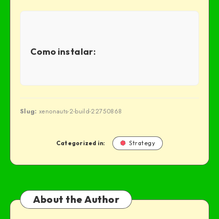
Como instalar:
Slug:
xenonauts-2-build-22750868
Categorized in:
Strategy
About the Author