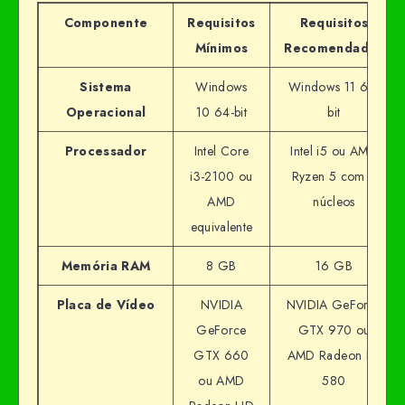
Componente
Requisitos
Requisitos
Mínimos
Recomendados
Sistema
Windows
Windows 11 64-
Operacional
10 64-bit
bit
Processador
Intel Core
Intel i5 ou AMD
i3-2100 ou
Ryzen 5 com 4
AMD
núcleos
equivalente
Memória RAM
8 GB
16 GB
Placa de Vídeo
NVIDIA
NVIDIA GeForce
GeForce
GTX 970 ou
GTX 660
AMD Radeon RX
ou AMD
580