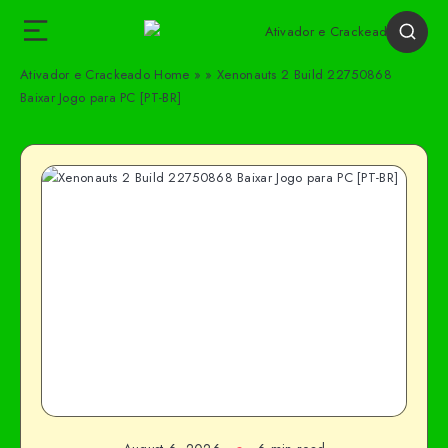
Ativador e Crackeado
Home
»
»
Xenonauts 2 Build 22750868
Baixar Jogo para PC [PT-BR]