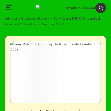
Ativador e Crackeado
Home
»
»
Sony Xperia D5803 Screen Lock
Reset File 6.24.4 Grátis Download 2026