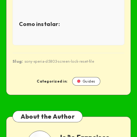
Como instalar:
Slug:
sony-xperia-d5803-screen-lock-reset-file
Categorized in:
Guides
About the Author