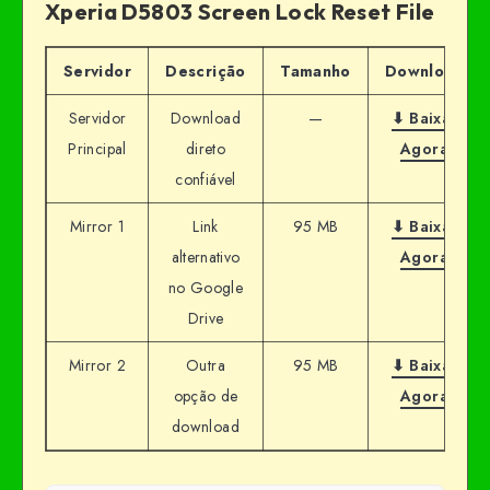
Xperia D5803 Screen Lock Reset File
Servidor
Descrição
Tamanho
Download
Servidor
Download
—
⬇ Baixar
Principal
direto
Agora
confiável
Mirror 1
Link
95 MB
⬇ Baixar
alternativo
Agora
no Google
Drive
Mirror 2
Outra
95 MB
⬇ Baixar
opção de
Agora
download