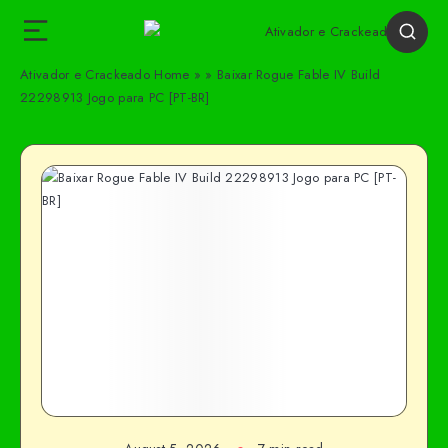
Ativador e Crackeado
Home
»
»
Baixar Rogue Fable IV Build
22298913 Jogo para PC [PT-BR]