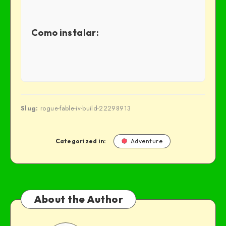
Como instalar:
Slug:
rogue-fable-iv-build-22298913
Categorized in:
Adventure
About the Author