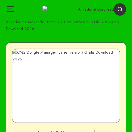
Ativador e Crackeado
Home
»
»
CM2 QLM Setup File 2.8 Grátis
Download 2026