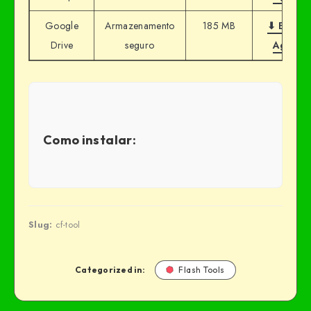
Google
Armazenamento
185 MB
⬇ Baixar
Drive
seguro
Agora
Como instalar:
Slug:
cf-tool
Categorized in:
Flash Tools