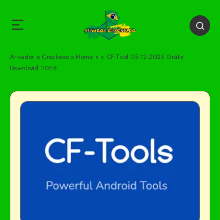
Ativador e Crackeado
Home
»
»
CF-Tool 05-12-2025 Grátis
Download 2026