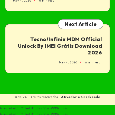
May 4, 2026
6 min read
Next Article
Tecno/Infinix MDM Official
Unlock By IMEI Grátis Download
2026
May 4, 2026
6 min read
© 2024 - Direitos reservados -
Ativador e Crackeado
blp-market
SEO Test Anchor
Visit W3Schools
blp-market
SEO Test Anchor
Visit W3Schools