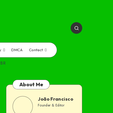
y
DMCA
Contact
-BR
About Me
João Francisco
João
Founder & Editor
Follow
Website