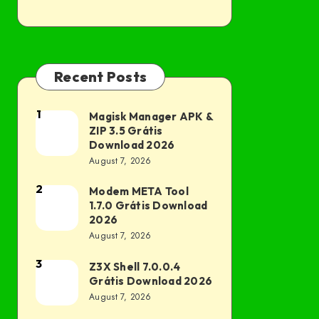
Recent Posts
1
Magisk Manager APK &
Magisk
ZIP 3.5 Grátis
Manager
Download 2026
APK
August 7, 2026
&
2
Modem META Tool
Modem
ZIP
1.7.0 Grátis Download
META
3.5
2026
Tool
August 7, 2026
Grátis
1.7.0
Download
3
Z3X Shell 7.0.0.4
Z3X
Grátis
2026
Grátis Download 2026
Shell
Download
August 7, 2026
7.0.0.4
2026