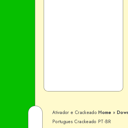
Ativador e Crackeado
Home
»
Down
Share
Portugues Crackeado PT-BR
on
Share