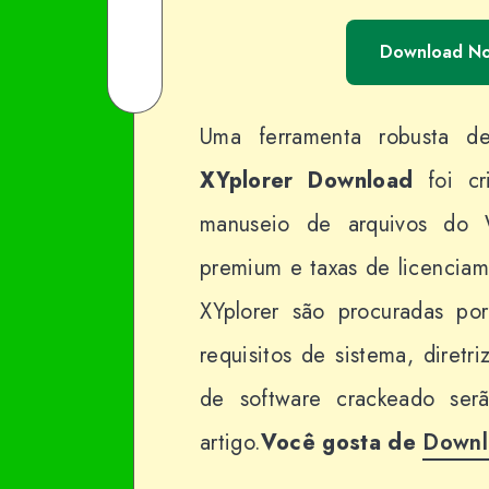
Facebook
on
Share
Download N
Twitter
on
Share
Email
on
Uma ferramenta robusta d
WhatsApp
XYplorer Download
foi cr
manuseio de arquivos do 
premium e taxas de licenciam
XYplorer são procuradas por
requisitos de sistema, diret
de software crackeado ser
artigo.
Você gosta de
Down