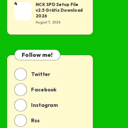
Grátis
4
NCK SPD Setup File
NCK
v2.5 Grátis Download
Download
SPD
2026
2026
Setup
August 7, 2026
File
v2.5
Grátis
Download
Follow me!
2026
Twitter
Facebook
Instagram
Rss