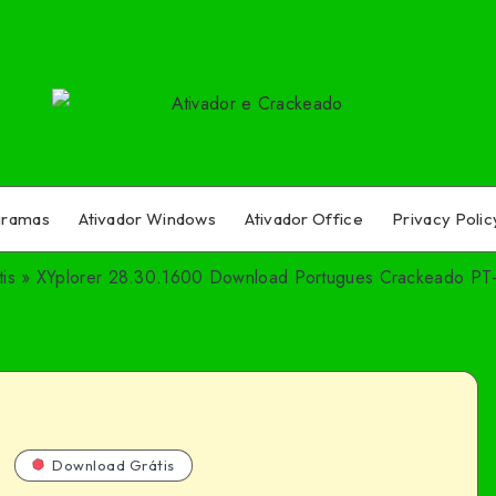
gramas
Ativador Windows
Ativador Office
Privacy Polic
is
»
XYplorer 28.30.1600 Download Portugues Crackeado PT
Download Grátis