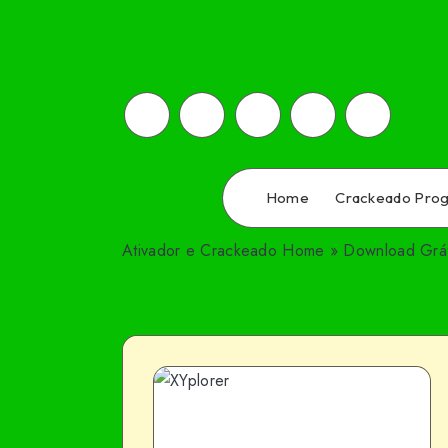
Home
Crackeado Pro
Ativador e Crackeado
Home
»
Download Grát