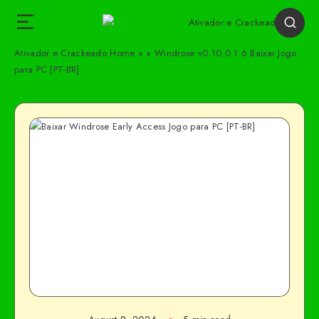
Ativador e Crackeado
Home
»
»
Windrose v0.10.0.1.6 Baixar Jogo
para PC [PT-BR]