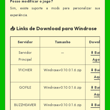
Posso modificar o jogo?
Sim, existe suporte a mods para personalizar sua
experiência.
📥 Links de Download para Windrose
Servidor
Tamanho
Download
Servidor
—
⬇ Baixar
Principal
Agora
1FICHIER
Windrose.v0.10.0.1.6.zip
⬇ Baixar
Aqui
GOFILE
Windrose.v0.10.0.1.6.zip
⬇ Baixar
Aqui
BUZZHEAVIER
Windrose.v0.10.0.1.6.zip
⬇ Baixar