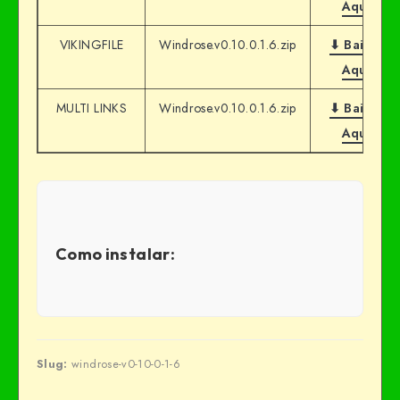
Aqui
VIKINGFILE
Windrose.v0.10.0.1.6.zip
⬇ Baixar
Aqui
MULTI LINKS
Windrose.v0.10.0.1.6.zip
⬇ Baixar
Aqui
Como instalar:
Slug:
windrose-v0-10-0-1-6