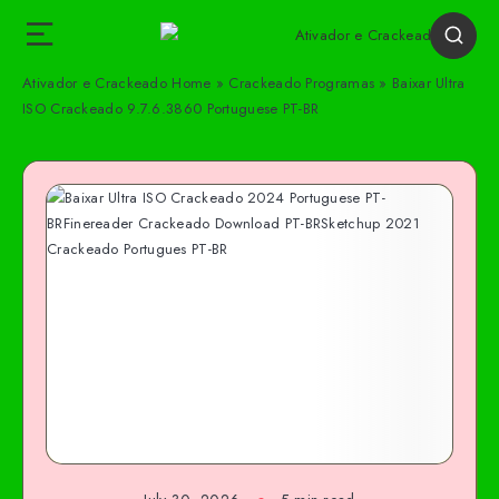
Ativador e Crackeado
Home
»
Crackeado Programas
»
Baixar Ultra
ISO Crackeado 9.7.6.3860 Portuguese PT-BR