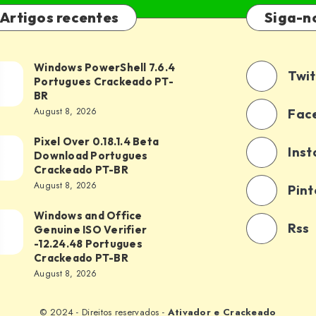
Artigos recentes
Siga-n
Windows PowerShell 7.6.4
dows
Twit
Portugues Crackeado PT-
erShell
BR
.4
August 8, 2026
Fac
tugues
Pixel Over 0.18.1.4 Beta
l
ckeado PT-
Ins
Download Portugues
r
Crackeado PT-BR
8.1.4
August 8, 2026
Pint
a
Windows and Office
dows
nload
Rss
Genuine ISO Verifier
tugues
-12.24.48 Portugues
ice
Crackeado PT-BR
ckeado PT-
August 8, 2026
uine
© 2024 - Direitos reservados -
Ativador e Crackeado