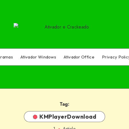
gramas
Ativador Windows
Ativador Office
Privacy Polic
Tag:
KMPlayerDownload
1
Article