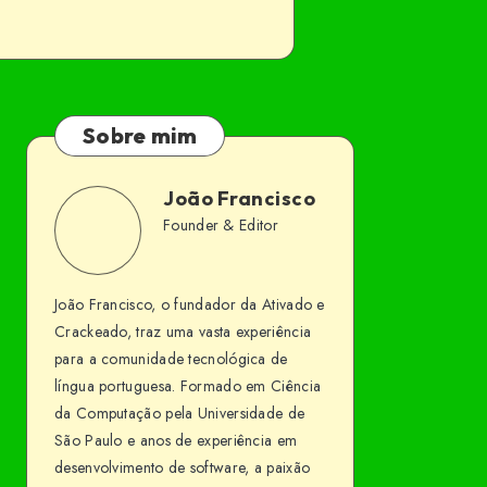
Sobre mim
João Francisco
João
Founder & Editor
Follow
Website
Francisco
me
João Francisco, o fundador da Ativado e
on
Crackeado, traz uma vasta experiência
Facebook
para a comunidade tecnológica de
língua portuguesa. Formado em Ciência
da Computação pela Universidade de
São Paulo e anos de experiência em
desenvolvimento de software, a paixão