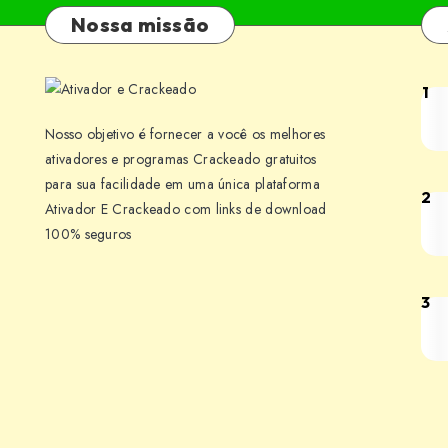
Nossa missão
1
Win
Pow
Nosso objetivo é fornecer a você os melhores
7.6
ativadores e programas Crackeado gratuitos
Por
para sua facilidade em uma única plataforma
2
Pixe
Ativador E Crackeado com links de download
Cra
Ove
100% seguros
BR
0.1
Bet
3
Win
Dow
and
Por
Off
Cra
Gen
BR
ISO