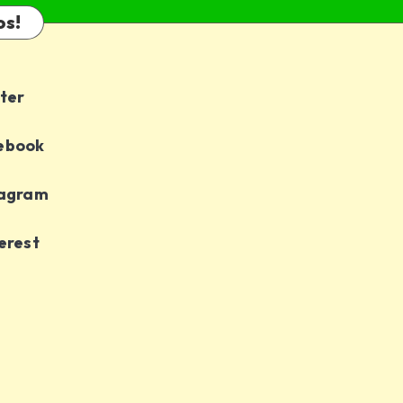
os!
ter
ebook
tagram
erest