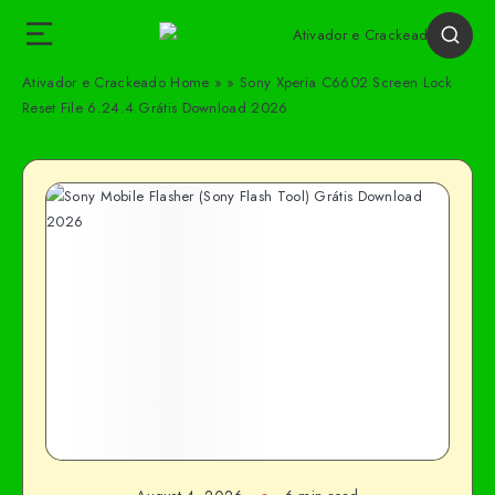
Ativador e Crackeado
Home
»
»
Sony Xperia C6602 Screen Lock
Reset File 6.24.4 Grátis Download 2026