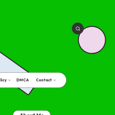
licy
DMCA
Contact