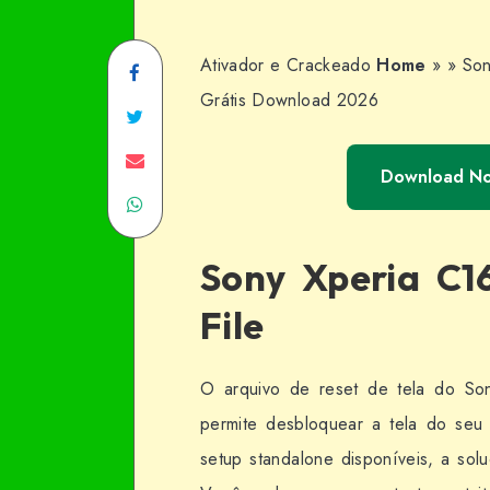
Ativador e Crackeado
Home
»
»
Son
Share
Grátis Download 2026
on
Share
Facebook
on
Share
Download N
Share
Twitter
on
on
Email
Sony Xperia C1
WhatsApp
File
O arquivo de reset de tela do So
permite desbloquear a tela do seu d
setup standalone disponíveis, a s