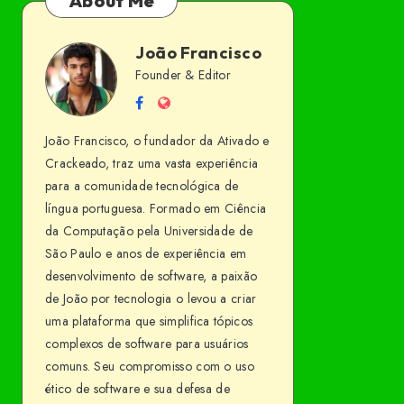
About Me
João Francisco
João
Founder & Editor
Follow
Website
Francisco
me
João Francisco, o fundador da Ativado e
on
Crackeado, traz uma vasta experiência
Facebook
para a comunidade tecnológica de
língua portuguesa. Formado em Ciência
da Computação pela Universidade de
São Paulo e anos de experiência em
desenvolvimento de software, a paixão
de João por tecnologia o levou a criar
uma plataforma que simplifica tópicos
complexos de software para usuários
comuns. Seu compromisso com o uso
ético de software e sua defesa de