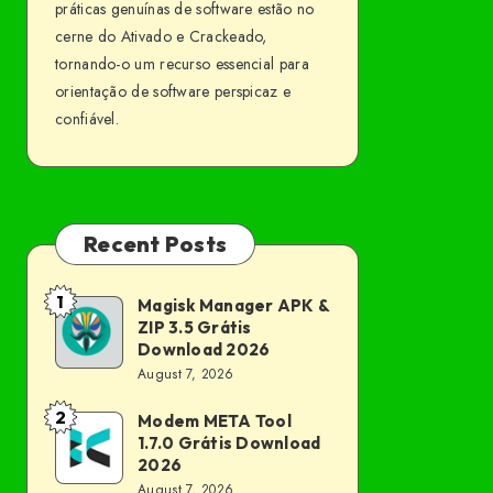
práticas genuínas de software estão no
cerne do Ativado e Crackeado,
tornando-o um recurso essencial para
orientação de software perspicaz e
confiável.
Recent Posts
1
Magisk Manager APK &
Magisk
ZIP 3.5 Grátis
Manager
Download 2026
APK
August 7, 2026
&
2
Modem META Tool
Modem
ZIP
1.7.0 Grátis Download
META
3.5
2026
Tool
August 7, 2026