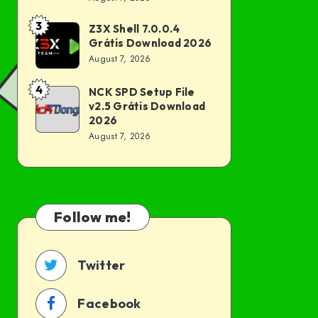
Grátis
1.7.0
Download
3
Z3X Shell 7.0.0.4
Z3X
Grátis
2026
Grátis Download 2026
Shell
Download
August 7, 2026
7.0.0.4
2026
Grátis
4
NCK SPD Setup File
NCK
v2.5 Grátis Download
Download
SPD
2026
2026
Setup
August 7, 2026
File
v2.5
Grátis
Download
Follow me!
2026
Twitter
Facebook