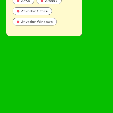
APKs
Arcade
Ativador Office
Ativador Windows