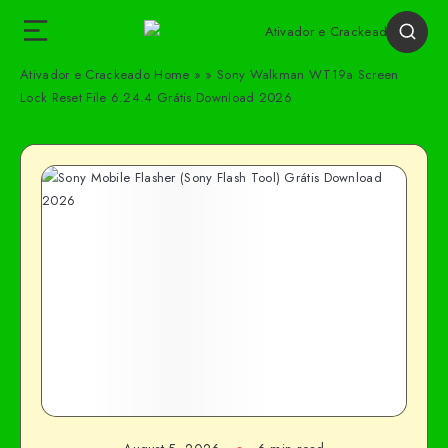
Ativador e Crackeado
Home
»
»
Sony Walkman WT19a Screen
Lock Reset File 6.24.4 Grátis Download 2026