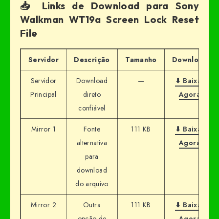
📥 Links de Download para Sony
Walkman WT19a Screen Lock Reset
File
Servidor
Descrição
Tamanho
Download
Servidor
Download
—
⬇ Baixar
Principal
direto
Agora
confiável
Mirror 1
Fonte
111 KB
⬇ Baixar
alternativa
Agora
para
download
do arquivo
Mirror 2
Outra
111 KB
⬇ Baixar
opção de
Agora