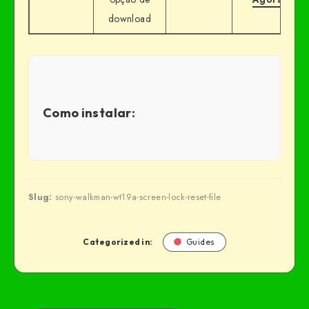
download
Como instalar:
Slug:
sony-walkman-wt19a-screen-lock-reset-file
Categorized in:
Guides