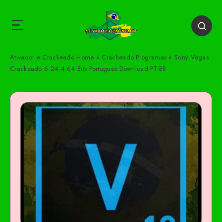
Ativador e Crackeado
Home
»
Crackeado Programas
»
Sony Vegas
Crackeado 6.24.4 64 Bits Portugues Download PT-BR