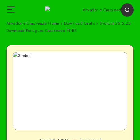
Ativador e Crackeado
Home
»
Download Grátis
»
ShotCut 26.6.25
Download Portugues Crackeado PT-BR