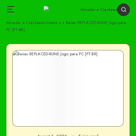
Ativador e Crackeado
Home
»
»
Baixar REPLACED-RUNE Jogo para
PC [PT-BR]