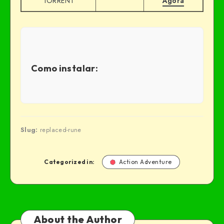
TORRENT
Agora
Como instalar:
Slug:
replaced-rune
Categorized in:
Action Adventure
About the Author