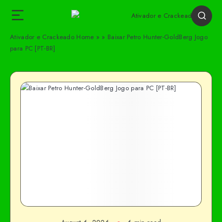
Ativador e Crackeado
Home
»
»
Baixar Petro Hunter-GoldBerg Jogo
para PC [PT-BR]