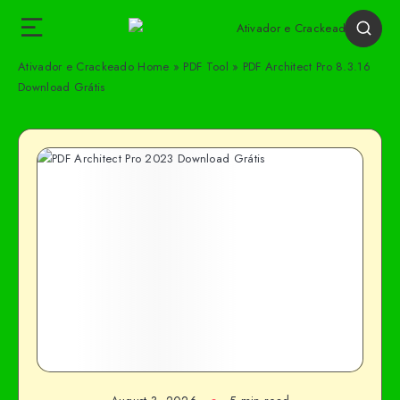
Ativador e Crackeado
Home
»
PDF Tool
»
PDF Architect Pro 8.3.16
Download Grátis