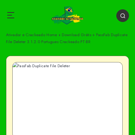
Ativador e Crackeado
Home
»
Download Grátis
»
PassFab Duplicate
File Deleter 3.1.2.0 Portugues Crackeado PT-BR