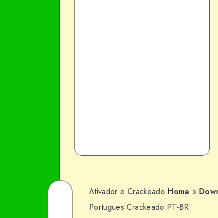
Ativador e Crackeado
Home
»
Down
Share
Portugues Crackeado PT-BR
on
Share