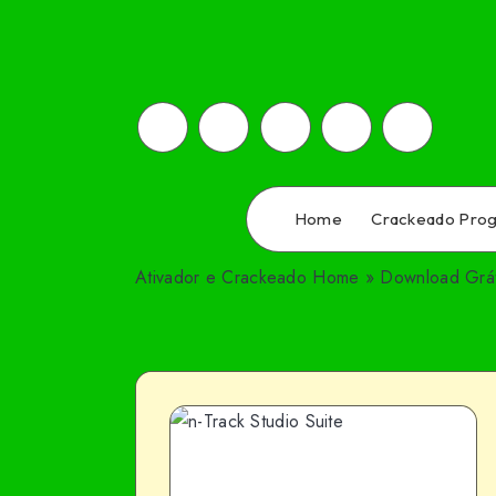
Home
Crackeado Pro
Ativador e Crackeado
Home
»
Download Grát