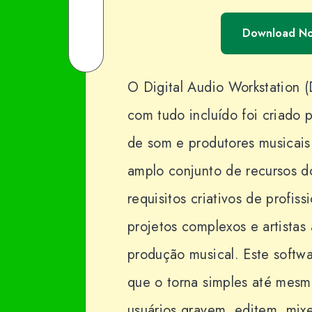
Facebook
on
Share
Download N
Twitter
on
Share
Email
on
O Digital Audio Workstation
WhatsApp
com tudo incluído foi criado 
de som e produtores musicais
amplo conjunto de recursos do
requisitos criativos de profis
projetos complexos e artista
produção musical. Este softwa
que o torna simples até mesm
usuários gravem, editem, mix