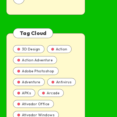
Tag Cloud
3D Design
Action
Action Adventure
Adobe Photoshop
Adventure
Antivirus
APKs
Arcade
Ativador Office
Ativador Windows