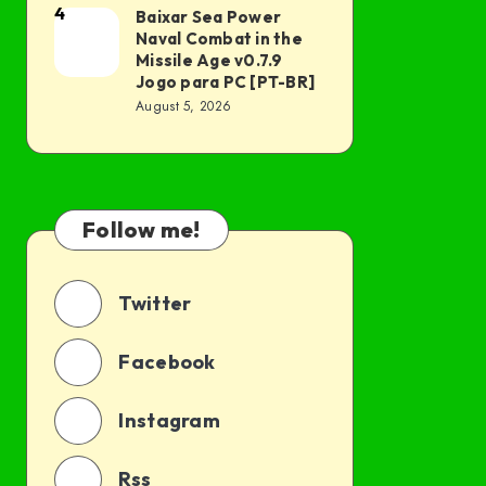
Grátis
4
Baixar Sea Power
Baixar
PC
Naval Combat in the
Download
Sea
[PT-
Missile Age v0.7.9
2026
Power
BR]
Jogo para PC [PT-BR]
August 5, 2026
Naval
Combat
in
the
Follow me!
Missile
Age
v0.7.9
Twitter
Jogo
para
Facebook
PC
[PT-
Instagram
BR]
Rss