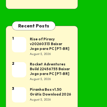
Recent Posts
1
Rise of Piracy
Rise
v20260313 Baixar
of
Jogo para PC [PT-BR]
Piracy
August 5, 2026
v20260313
2
Rocket Adventures
Rocket
Baixar
Build 22456755 Baixar
Adventures
Jogo
Jogo para PC [PT-BR]
Build
August 5, 2026
para
22456755
PC
3
Piranha Box v1.50
Piranha
Baixar
[PT-
Grátis Download 2026
Box
Jogo
BR]
August 5, 2026
v1.50
para