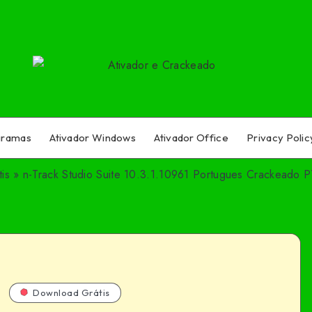
gramas
Ativador Windows
Ativador Office
Privacy Polic
is
»
n-Track Studio Suite 10.3.1.10961 Portugues Crackeado 
Download Grátis