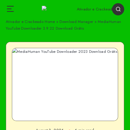
Ativador e Crackeado
Home
»
Download Manager
»
MediaHuman
YouTube Downloader 3.9.22 Download Grátis