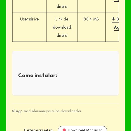
direto
Usersdrive
Link de
88.4 MB
⬇ Baixar
download
Agora
direto
Como instalar:
Slug:
mediahuman-youtube-downloader
Categorized in:
Download Manager