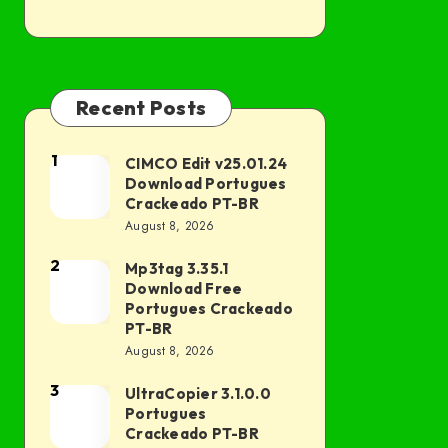
Recent Posts
1
CIMCO Edit v25.01.24
CIMCO
Download Portugues
Edit
Crackeado PT-BR
v25.01.24
August 8, 2026
Download
2
Mp3tag 3.35.1
Mp3tag
Portugues
Download Free
3.35.1
Crackeado
Portugues Crackeado
Download
PT-BR
PT-
August 8, 2026
Free
BR
Portugues
3
UltraCopier 3.1.0.0
UltraCopier
Crackeado
Portugues
3.1.0.0
Crackeado PT-BR
PT-