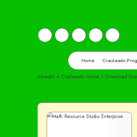
Home
Crackeado Pro
Ativador e Crackeado
Home
»
Download Grát