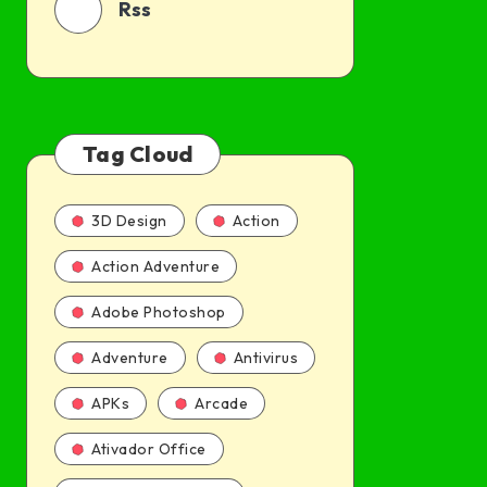
Rss
Tag Cloud
3D Design
Action
Action Adventure
Adobe Photoshop
Adventure
Antivirus
APKs
Arcade
Ativador Office