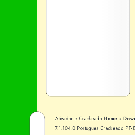
Ativador e Crackeado
Home
»
Down
Share
7.1.104.0 Portugues Crackeado PT-
on
Share