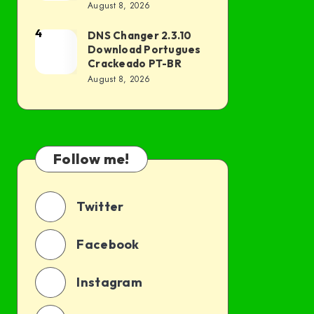
Portugues
August 8, 2026
BR
Crackeado PT-
4
DNS Changer 2.3.10
DNS
BR
Download Portugues
Changer
Crackeado PT-BR
2.3.10
August 8, 2026
Download
Portugues
Crackeado
PT-
Follow me!
BR
Twitter
Facebook
Instagram